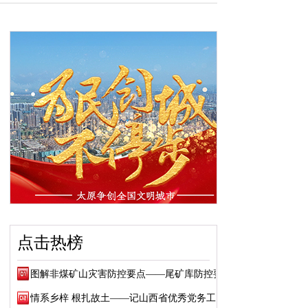
点击热榜
图解非煤矿山灾害防控要点——尾矿库防控要点
情系乡梓 根扎故土——记山西省优秀党务工作...