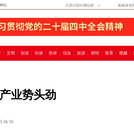
网站
太原日报社网站群
新媒体矩
督
文明
创业
街谈
热评
综合
旅游
财经
教育
视频
产业势头劲
 06:59