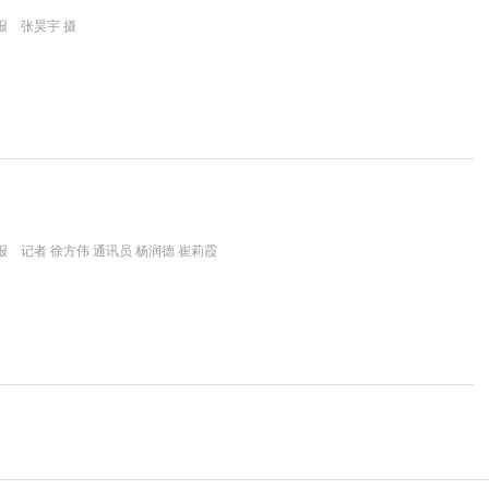
报 张昊宇 摄
 记者 徐方伟 通讯员 杨润德 崔莉霞