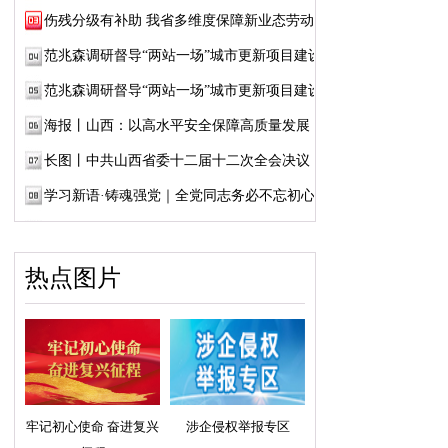
伤残分级有补助 我省多维度保障新业态劳动者...
范兆森调研督导“两站一场”城市更新项目建设
范兆森调研督导“两站一场”城市更新项目建设
海报丨山西：以高水平安全保障高质量发展
长图丨中共山西省委十二届十二次全会决议
学习新语·铸魂强党｜全党同志务必不忘初心、...
热点图片
牢记初心使命 奋进复兴
涉企侵权举报专区