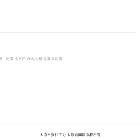
 记者 徐方伟 通讯员 杨润德 崔莉霞
太原日报社主办 太原新闻网版权所有