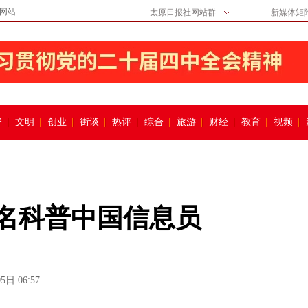
网站
太原日报社网站群
新媒体矩
督
文明
创业
街谈
热评
综合
旅游
财经
教育
视频
余名科普中国信息员
5日 06:57