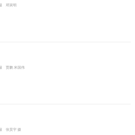
报 邓寅明
报 贾鹏 米国伟
报 张昊宇 摄