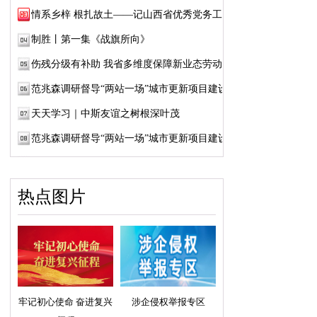
情系乡梓 根扎故土——记山西省优秀党务工作...
制胜丨第一集《战旗所向》
伤残分级有补助 我省多维度保障新业态劳动者...
范兆森调研督导“两站一场”城市更新项目建设
天天学习｜中斯友谊之树根深叶茂
范兆森调研督导“两站一场”城市更新项目建设
热点图片
牢记初心使命 奋进复兴
涉企侵权举报专区