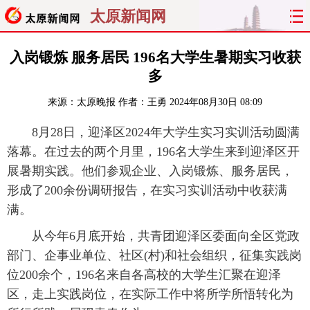
太原新闻网
首页
聚焦
太原
山西
入岗锻炼 服务居民 196名大学生暑期实习收获
多
经济
关注
文明
出行
来源：
太原晚报
作者：王勇
2024年08月30日 08:09
纵横
曝光
综合
专题
8月28日，迎泽区2024年大学生实习实训活动圆满
落幕。在过去的两个月里，196名大学生来到迎泽区开
旅游
理财
政务
教育
展暑期实践。他们参观企业、入岗锻炼、服务居民，
形成了200余份调研报告，在实习实训活动中收获满
看天下
晋月读
最太原
网罗民生
满。
太原日报
太原晚报
热评
社区
从今年6月底开始，共青团迎泽区委面向全区党政
部门、企事业单位、社区(村)和社会组织，征集实践岗
位200余个，196名来自各高校的大学生汇聚在迎泽
区，走上实践岗位，在实际工作中将所学所悟转化为