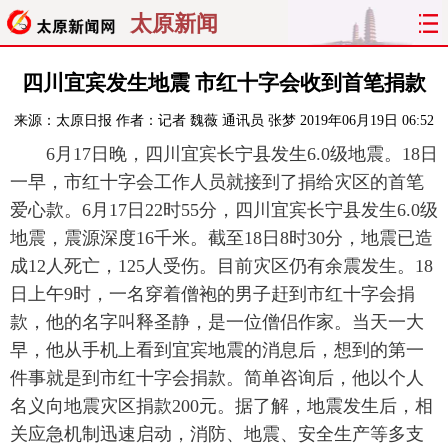
太原新闻
首页
聚焦
太原
山西
四川宜宾发生地震 市红十字会收到首笔捐款
来源：
太原日报
作者：记者 魏薇 通讯员 张梦
2019年06月19日 06:52
经济
关注
文明
出行
6月17日晚，四川宜宾长宁县发生6.0级地震。18日
纵横
曝光
综合
专题
一早，市红十字会工作人员就接到了捐给灾区的首笔
爱心款。6月17日22时55分，四川宜宾长宁县发生6.0级
旅游
理财
政务
教育
地震，震源深度16千米。截至18日8时30分，地震已造
成12人死亡，125人受伤。目前灾区仍有余震发生。18
看天下
晋月读
最太原
网罗民生
日上午9时，一名穿着僧袍的男子赶到市红十字会捐
款，他的名字叫释圣静，是一位僧侣作家。当天一大
太原日报
太原晚报
热评
社区
早，他从手机上看到宜宾地震的消息后，想到的第一
件事就是到市红十字会捐款。简单咨询后，他以个人
名义向地震灾区捐款200元。据了解，地震发生后，相
关应急机制迅速启动，消防、地震、安全生产等多支