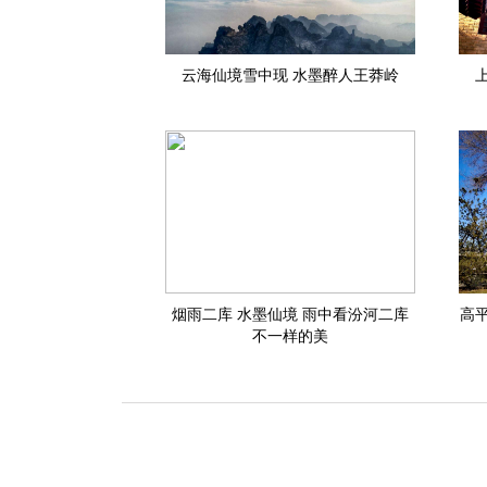
云海仙境雪中现 水墨醉人王莽岭
烟雨二库 水墨仙境 雨中看汾河二库
高
不一样的美