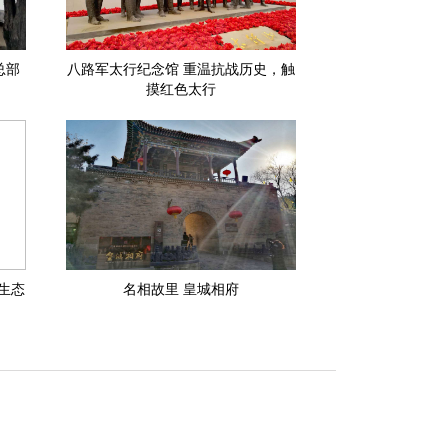
总部
八路军太行纪念馆 重温抗战历史，触
摸红色太行
生态
名相故里 皇城相府