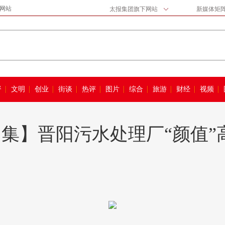
网站
太报集团旗下网站
新媒体矩
督
文明
创业
街谈
热评
图片
综合
旅游
财经
视频
集】晋阳污水处理厂“颜值”