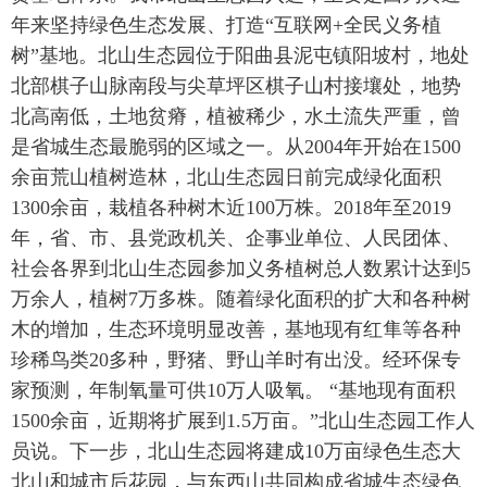
年来坚持绿色生态发展、打造“互联网+全民义务植
树”基地。北山生态园位于阳曲县泥屯镇阳坡村，地处
北部棋子山脉南段与尖草坪区棋子山村接壤处，地势
北高南低，土地贫瘠，植被稀少，水土流失严重，曾
是省城生态最脆弱的区域之一。从2004年开始在1500
余亩荒山植树造林，北山生态园日前完成绿化面积
1300余亩，栽植各种树木近100万株。2018年至2019
年，省、市、县党政机关、企事业单位、人民团体、
社会各界到北山生态园参加义务植树总人数累计达到5
万余人，植树7万多株。随着绿化面积的扩大和各种树
木的增加，生态环境明显改善，基地现有红隼等各种
珍稀鸟类20多种，野猪、野山羊时有出没。经环保专
家预测，年制氧量可供10万人吸氧。 “基地现有面积
1500余亩，近期将扩展到1.5万亩。”北山生态园工作人
员说。下一步，北山生态园将建成10万亩绿色生态大
北山和城市后花园，与东西山共同构成省城生态绿色