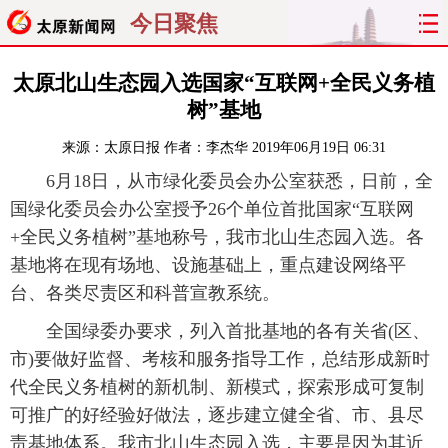
今日聚焦
首页
聚焦
太原
山西
太原北山生态园入选国家“互联网+全民义务植
树”基地
经济
关注
文明
出行
来源：
太原日报
作者：李杰华
2019年06月19日 06:31
纵横
曝光
综合
专题
6月18日，从市绿化委员会办公室获悉，日前，全
国绿化委员会办公室授予26个单位首批国家“互联网
旅游
理财
政务
教育
+全民义务植树”基地称号，我市北山生态园入选。各
基地将在现有场地、设施基础上，重点建设网络平
看天下
晋月读
最太原
网罗民生
台、各类尽责区和科普宣教系统。
太原日报
太原晚报
热评
社区
全国绿委办要求，列入首批基地的各有关省(区、
市)要做好监督、考核和服务指导工作，总结形成新时
代全民义务植树的新机制、新模式，探索形成可复制
可推广的好经验好做法，逐步建立健全省、市、县尽
责基地体系。我市北山生态园入选，主要是因为其近