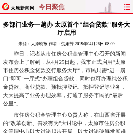
今日聚焦
首页
聚焦
太原
山西
多部门业务一趟办 太原首个"组合贷款"服务大
厅启用
经济
关注
文明
出行
来源：
太原晚报
作者：贺娟芳
2019年04月26日 08:09
纵横
曝光
综合
专题
昨日，记者从市住房公积金管理中心召开的新闻
发布会上了解到，从4月25日起，我市正式启用“太原
旅游
理财
政务
教育
市住房公积金贷款交行服务大厅”，市民只需“进一扇
门”即可“一厅式”办理组合贷款，同时也可办理纯公积
看天下
晋月读
最太原
网罗民生
金贷款、商业贷款、预抵押登记、抵押登记等业务，
大大提高了业务办理效率，打通了服务市民的“最后一
太原日报
太原晚报
热评
社区
公里”。
市住房公积金管理中心负责人称，在山西省开展
的“改革创新、奋发有为”大讨论中，太原市住房公积
金管理中心以大讨论起步开局、以大讨论破解发展难