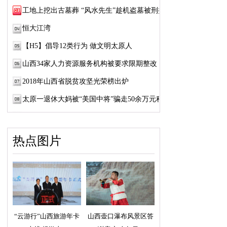
工地上挖出古墓葬 “风水先生”趁机盗墓被刑拘
恒大江湾
【H5】倡导12类行为 做文明太原人
山西34家人力资源服务机构被要求限期整改
2018年山西省脱贫攻坚光荣榜出炉
太原一退休大妈被“美国中将”骗走50余万元积蓄
热点图片
“云游行”山西旅游年卡
山西壶口瀑布风景区答