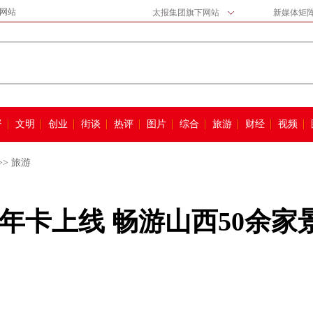
网站
太报集团旗下网站
新媒体矩
督
文明
创业
街谈
热评
图片
综合
旅游
财经
视频
>>
旅游
年卡上线 畅游山西50余家