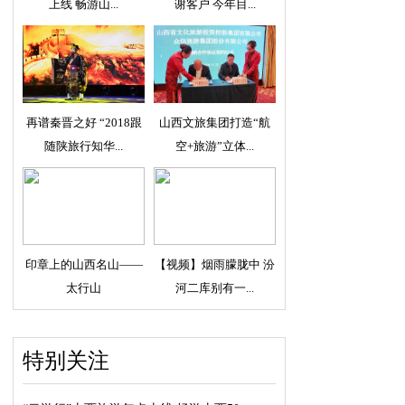
上线 畅游山...
谢客户 今年目...
再谱秦晋之好 “2018跟
山西文旅集团打造“航
随陕旅行知华...
空+旅游”立体...
印章上的山西名山——
【视频】烟雨朦胧中 汾
太行山
河二库别有一...
特别关注