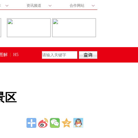
阵
资讯频道
合作网站
图解
H5
景区