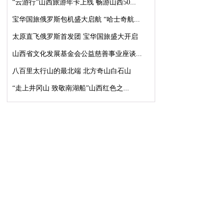
“云游行”山西旅游年卡上线 畅游山西50...
宝华国旅俄罗斯包机盛大启航 “哈士奇航...
太原直飞俄罗斯首发团 宝华国旅盛大开启
山西省文化发展基金会公益慈善事业座谈...
八百里太行山的最北端 北方奇山白石山
“走上井冈山 致敬南湖船”山西红色之...