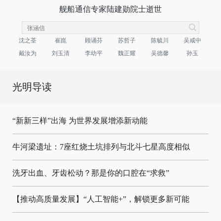
舰船通信专家陆建勋院士逝世
沈之荃
崔崑
顾诵芬
苏哲子
陈毓川
吴咸中
戴汝为
刘玉清
李幼平
魏正耀
吴德馨
孙玉
光明导读
“新新三样”出海 为世界发展增添新动能
牛河梁遗址：7座红烧土坑排列与北斗七星高度相似
洗牙出血、牙齿松动？那是你的口腔在“求救”
【推动高质量发展】“人工智能+”，解锁更多新可能