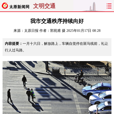
文明交通
首页
聚焦
太原
山西
我市交通秩序持续向好
来源：
太原日报
作者：郭苑甫 摄
2025年01月17日 08:28
经济
关注
文明
出行
内容提要：
一月十六日，解放路上，车辆自觉停在斑马线前，礼让
纵横
曝光
综合
专题
行人过马路。
旅游
理财
政务
教育
看天下
晋月读
最太原
网罗民生
太原日报
太原晚报
热评
社区