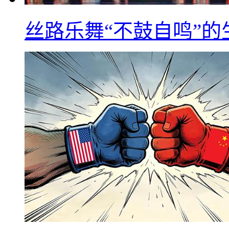
丝路乐舞“不鼓自鸣”