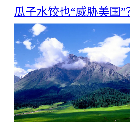
瓜子水饺也“威胁美国”