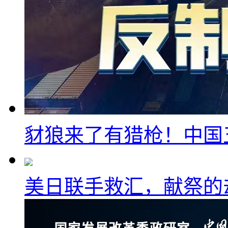
豺狼来了有猎枪！中国
美日联手救汇，献祭的