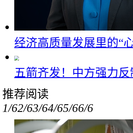
经济高质量发展里的“心
五箭齐发！中方强力反
推荐阅读
1/6
2/6
3/6
4/6
5/6
6/6