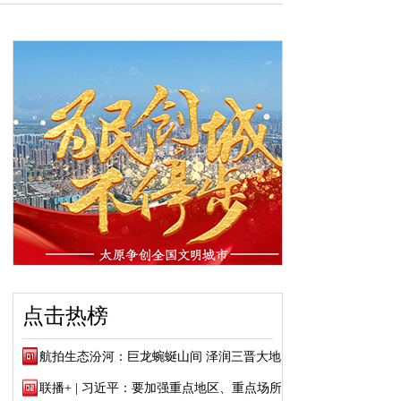
点击热榜
航拍生态汾河：巨龙蜿蜒山间 泽润三晋大地
联播+ | 习近平：要加强重点地区、重点场所...