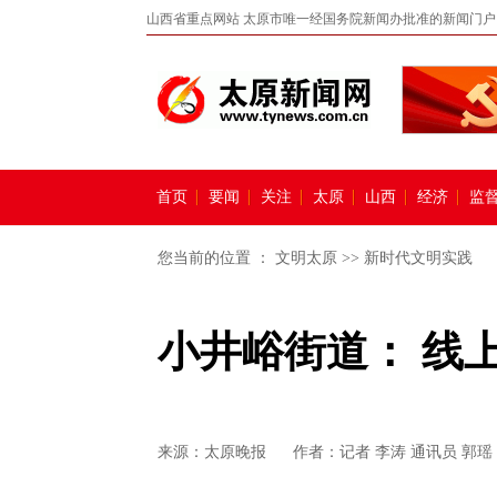
山西省重点网站 太原市唯一经国务院新闻办批准的新闻门户
首页
要闻
关注
太原
山西
经济
监
您当前的位置 ：
文明太原
>>
新时代文明实践
小井峪街道： 线
来源：
太原晚报
作者：记者 李涛 通讯员 郭瑶