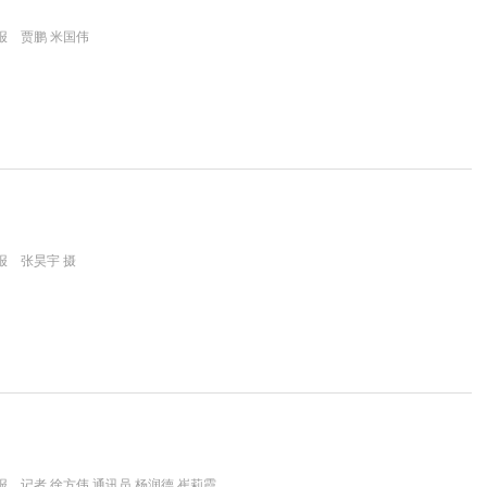
报 贾鹏 米国伟
报 张昊宇 摄
 记者 徐方伟 通讯员 杨润德 崔莉霞