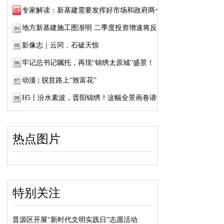
专家解读：新基建需要发挥好市场和政府两个...
地方新基建施工图渐明 二季度投资增速将反弹
影像志｜云冈，石破天惊
牢记总书记嘱托，再现“锦绣太原城”盛景！
动漫 | 脱贫路上“致富花”
H5丨汾水素波，晋阳锦绣！这幅全景画卷请收好
热点图片
特别关注
晋源区开展“新时代文明实践日”志愿活动