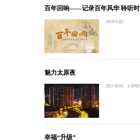
百年回响——记录百年风华 聆听
[新闻专题]
魅力太原夜
[图片新闻] 太原晚
幸福“升级”