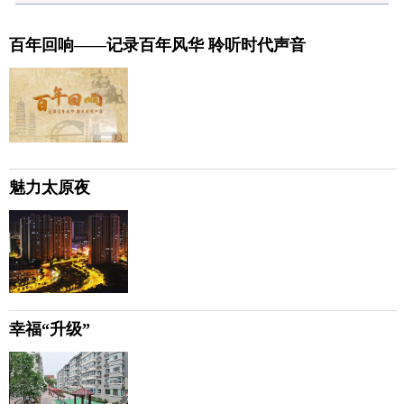
百年回响——记录百年风华 聆听时代声音
魅力太原夜
幸福“升级”