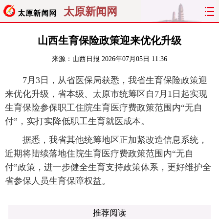
太原新闻网
首页
聚焦
太原
山西
山西生育保险政策迎来优化升级
来源：
山西日报
2026年07月05日 11:36
经济
关注
文明
出行
7月3日，从省医保局获悉，我省生育保险政策迎
纵横
曝光
综合
专题
来优化升级，省本级、太原市统筹区自7月1日起实现
生育保险参保职工住院生育医疗费政策范围内“无自
旅游
理财
政务
教育
付”，实打实降低职工生育就医成本。
看天下
晋月读
最太原
网罗民生
据悉，我省其他统筹地区正加紧改造信息系统，
近期将陆续落地住院生育医疗费政策范围内“无自
太原日报
太原晚报
热评
社区
付”政策，进一步健全生育支持政策体系，更好维护全
省参保人员生育保障权益。
推荐阅读