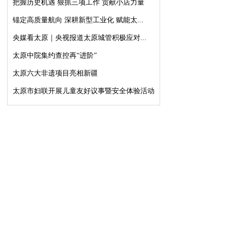
把握历史机遇 狠抓三项工作 贡献小店力量
锚定高质量航向 深耕新型工业化 赋能太...
央媒看太原｜央视报道太原城管积极应对...
太原中院集约查控再“进阶”
太原六大非遗项目亮相新疆
太原市妇联开展儿童友好议事暨安全体验活动