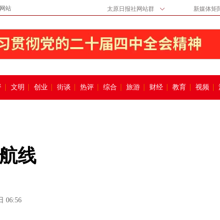
网站
太原日报社网站群
新媒体矩
督
文明
创业
街谈
热评
综合
旅游
财经
教育
视频
航线
 06:56