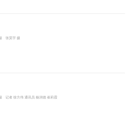
报 张昊宇 摄
 记者 徐方伟 通讯员 杨润德 崔莉霞