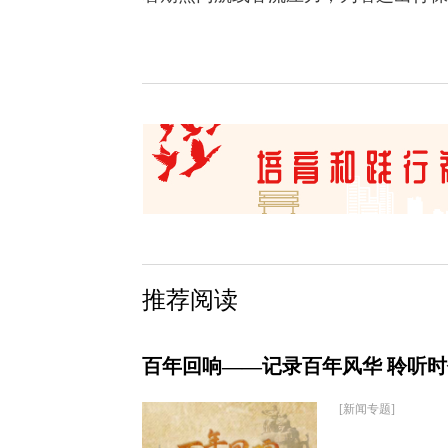
推荐阅读
百年回响——记录百年风华 聆听
[新闻专题]