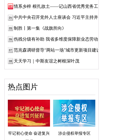
情系乡梓 根扎故土——记山西省优秀党务工作...
中共中央召开党外人士座谈会 习近平主持并发...
制胜丨第一集《战旗所向》
伤残分级有补助 我省多维度保障新业态劳动者...
范兆森调研督导“两站一场”城市更新项目建设
天天学习｜中斯友谊之树根深叶茂
热点图片
牢记初心使命 奋进复兴
涉企侵权举报专区