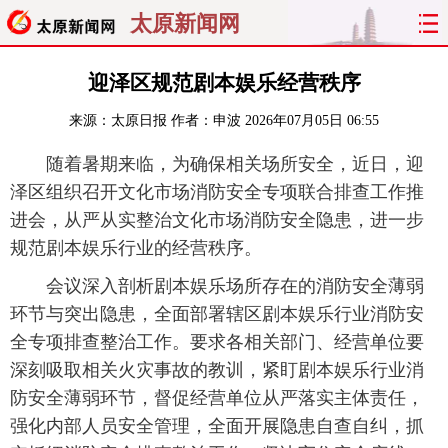
太原新闻网
首页
聚焦
太原
山西
迎泽区规范剧本娱乐经营秩序
来源：
太原日报
作者：申波
2026年07月05日 06:55
经济
关注
文明
出行
随着暑期来临，为确保相关场所安全，近日，迎
纵横
曝光
综合
专题
泽区组织召开文化市场消防安全专项联合排查工作推
进会，从严从实整治文化市场消防安全隐患，进一步
旅游
理财
政务
教育
规范剧本娱乐行业的经营秩序。
看天下
晋月读
最太原
网罗民生
会议深入剖析剧本娱乐场所存在的消防安全薄弱
环节与突出隐患，全面部署辖区剧本娱乐行业消防安
太原日报
太原晚报
热评
社区
全专项排查整治工作。要求各相关部门、经营单位要
深刻吸取相关火灾事故的教训，紧盯剧本娱乐行业消
防安全薄弱环节，督促经营单位从严落实主体责任，
强化内部人员安全管理，全面开展隐患自查自纠，抓