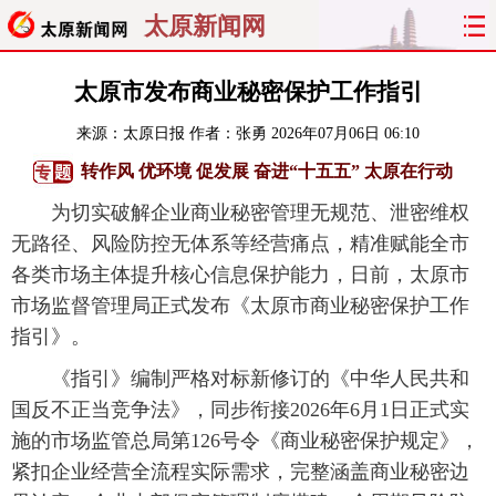
太原新闻网
首页
聚焦
太原
山西
太原市发布商业秘密保护工作指引
来源：
太原日报
作者：张勇
2026年07月06日 06:10
经济
关注
文明
出行
转作风 优环境 促发展 奋进“十五五” 太原在行动
纵横
曝光
综合
专题
为切实破解企业商业秘密管理无规范、泄密维权
无路径、风险防控无体系等经营痛点，精准赋能全市
旅游
理财
政务
教育
各类市场主体提升核心信息保护能力，日前，太原市
市场监督管理局正式发布《太原市商业秘密保护工作
看天下
晋月读
最太原
网罗民生
指引》。
太原日报
太原晚报
热评
社区
《指引》编制严格对标新修订的《中华人民共和
国反不正当竞争法》，同步衔接2026年6月1日正式实
施的市场监管总局第126号令《商业秘密保护规定》，
紧扣企业经营全流程实际需求，完整涵盖商业秘密边