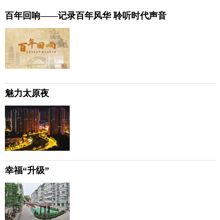
百年回响——记录百年风华 聆听时代声音
魅力太原夜
幸福“升级”