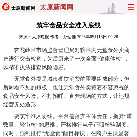
太原新闻网
首页
聚焦
太原
山西
筑牢食品安全准入底线
来源：
太原晚报
作者：孙达佳
2026年05月13日 09:26
经济
关注
文明
出行
杏花岭区市场监督管理局对辖区内无堂食外卖商
纵横
曝光
综合
专题
户进行突击检查，为后厨来了一次全面“健康体检”，
以精准执法排查风险隐患。
旅游
理财
政务
教育
无堂食外卖是城市餐饮消费的重要组成部分，但
看天下
晋月读
最太原
网罗民生
后厨看不见的短板，也让无堂食外卖藏着不容忽视的
食品安全风险。不打招呼、直奔现场的方式，让违规
太原日报
太原晚报
热评
社区
经营无处遁形。
要筑牢准入防线。平台需落实主体责任，摒弃“重
数量、轻审核”的思维，严格推行电子证照核验制度。
同时，强制推行“无堂食”醒目标识，在商户主页显著