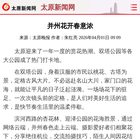
太原新闻网
首页
聚焦
太原
山西
并州花开春意浓
来源：
太原晚报
作者：朱红亮
2026年04月01日 09:09
经济
关注
文明
出行
太原迎来了一年一度的赏花热潮。双塔公园等各
纵横
曝光
综合
专题
大公园成了热门打卡地。
旅游
理财
政务
教育
在双塔公园，身着汉服的市民以桃花、古塔为
景，定格古风大片。不必远赴名山大川，家门口的花
看天下
晋月读
最太原
网罗民生
海，就能让平凡的日子泛起涟漪。一场场花下的驻
足、一次次镜头前的定格，是人们对美好生活的追
太原日报
太原晚报
热评
社区
求，是快节奏生活里的温柔停歇。
滨河西路的杏花林、迎泽公园的花海胜景，通过
网络云端，并州春色走上云端。摄影爱好者们相聚花
下，分享绝佳机位，交流拍摄技巧，陌生人间因花结