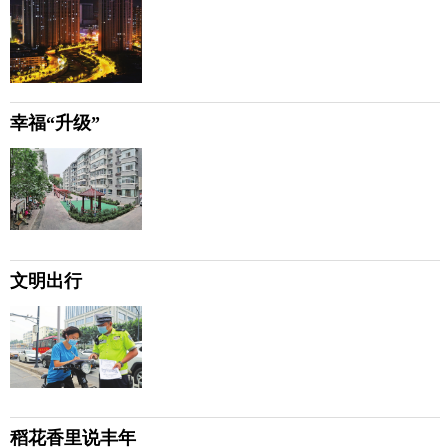
幸福“升级”
文明出行
稻花香里说丰年