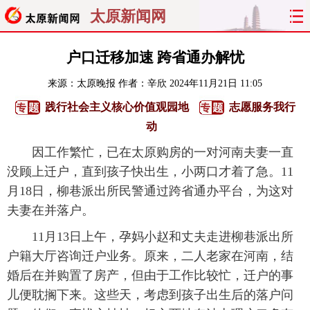
太原新闻网
首页
聚焦
太原
山西
户口迁移加速 跨省通办解忧
来源：
太原晚报
作者：辛欣
2024年11月21日 11:05
经济
关注
文明
出行
践行社会主义核心价值观园地
志愿服务我行
纵横
曝光
综合
专题
动
因工作繁忙，已在太原购房的一对河南夫妻一直
旅游
理财
政务
教育
没顾上迁户，直到孩子快出生，小两口才着了急。11
月18日，柳巷派出所民警通过跨省通办平台，为这对
看天下
晋月读
最太原
网罗民生
夫妻在并落户。
太原日报
太原晚报
热评
社区
11月13日上午，孕妈小赵和丈夫走进柳巷派出所
户籍大厅咨询迁户业务。原来，二人老家在河南，结
婚后在并购置了房产，但由于工作比较忙，迁户的事
儿便耽搁下来。这些天，考虑到孩子出生后的落户问