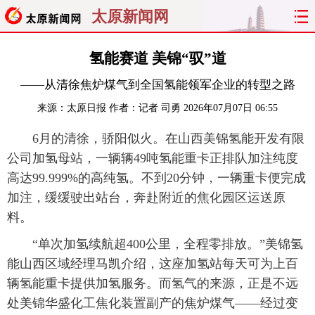
太原新闻网
首页
聚焦
太原
山西
氢能赛道 美锦“驭”道
——从清徐焦炉煤气到全国氢能领军企业的转型之路
经济
关注
文明
出行
来源：
太原日报
作者：记者 司勇
2026年07月07日 06:55
纵横
曝光
综合
专题
6月的清徐，骄阳似火。在山西美锦氢能开发有限
公司加氢母站，一辆辆49吨氢能重卡正排队加注纯度
旅游
理财
政务
教育
高达99.999%的高纯氢。不到20分钟，一辆重卡便完成
看天下
晋月读
最太原
网罗民生
加注，缓缓驶出站台，奔赴附近的焦化园区运送原
料。
太原日报
太原晚报
热评
社区
“单次加氢续航超400公里，全程零排放。”美锦氢
能山西区域经理马凯介绍，这座加氢站每天可为上百
辆氢能重卡提供加氢服务。而氢气的来源，正是不远
处美锦华盛化工焦化装置副产的焦炉煤气——经过变