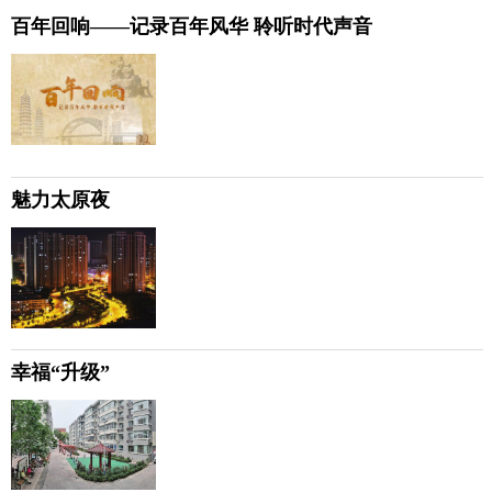
百年回响——记录百年风华 聆听时代声音
魅力太原夜
幸福“升级”