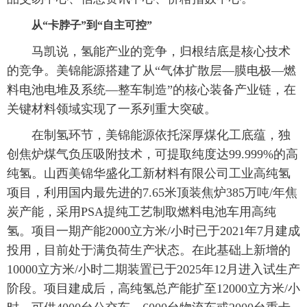
从“卡脖子”到“自主可控”
马凯说，氢能产业的竞争，归根结底是核心技术
的竞争。美锦能源搭建了从“气体扩散层—膜电极—燃
料电池电堆及系统—整车制造”的核心装备产业链，在
关键材料领域实现了一系列重大突破。
在制氢环节，美锦能源依托深厚煤化工底蕴，独
创焦炉煤气负压吸附技术，可提取纯度达99.999%的高
纯氢。山西美锦华盛化工新材料有限公司工业高纯氢
项目，利用国内最先进的7.65米顶装焦炉385万吨/年焦
炭产能，采用PSA提纯工艺制取燃料电池车用高纯
氢。项目一期产能2000立方米/小时已于2021年7月建成
投用，目前处于满负荷生产状态。在此基础上新增的
10000立方米/小时二期装置已于2025年12月进入试生产
阶段。项目建成后，高纯氢总产能扩至12000立方米/小