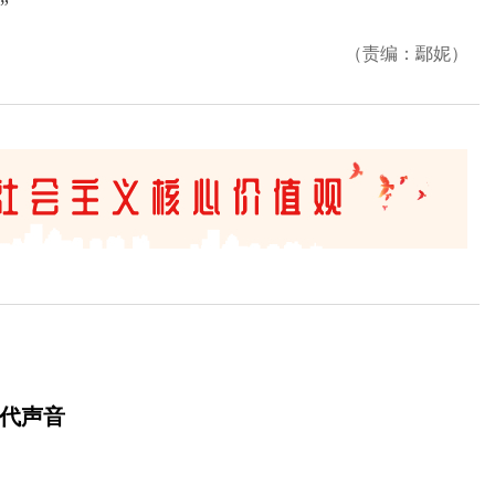
”
（责编：鄢妮）
时代声音