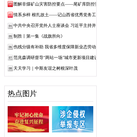
图解非煤矿山灾害防控要点——尾矿库防控要点
情系乡梓 根扎故土——记山西省优秀党务工作...
中共中央召开党外人士座谈会 习近平主持并发...
制胜丨第一集《战旗所向》
伤残分级有补助 我省多维度保障新业态劳动者...
范兆森调研督导“两站一场”城市更新项目建设
天天学习｜中斯友谊之树根深叶茂
热点图片