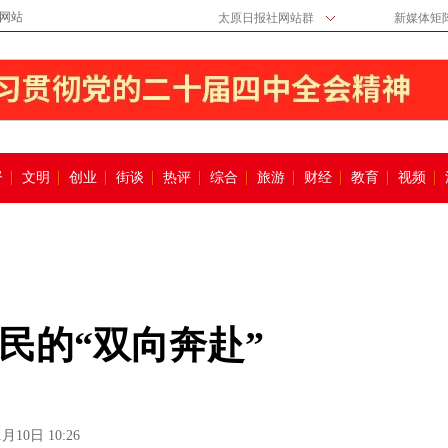
网站
太原日报社网站群
新媒体矩
督
文明
创业
街谈
热评
综合
旅游
财经
教育
视频
民的“双向奔赴”
1月10日 10:26