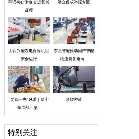
牢记初心使命 奋进复兴
涉企侵权举报专区
征程
山西兴能发电保障机组
东杰智能推动国产智能
安全运行
物流装备走向...
“两优一先”风采｜筑牢
紧锣密鼓
基层战斗堡...
特别关注