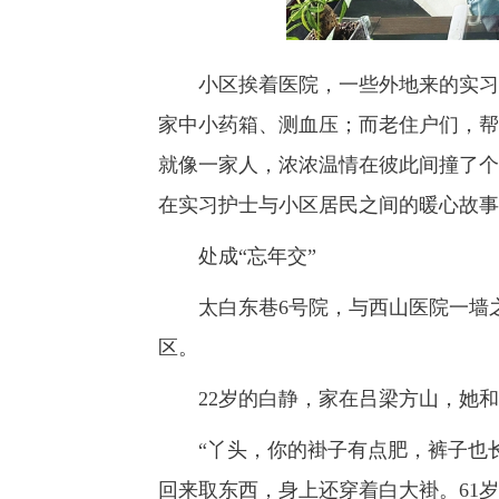
小区挨着医院，一些外地来的实习护
家中小药箱、测血压；而老住户们，帮
就像一家人，浓浓温情在彼此间撞了个
在实习护士与小区居民之间的暖心故事
处成“忘年交”
太白东巷6号院，与西山医院一墙之
区。
22岁的白静，家在吕梁方山，她和
“丫头，你的褂子有点肥，裤子也长
回来取东西，身上还穿着白大褂。61