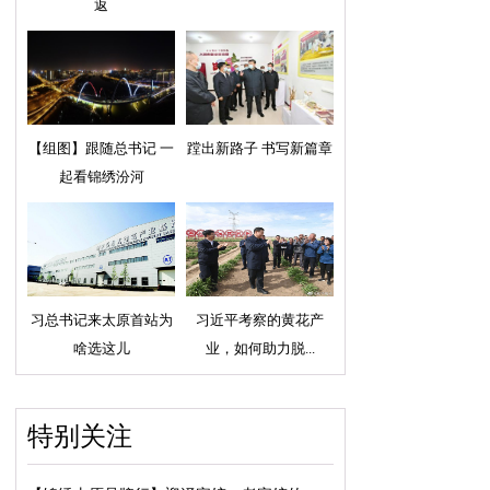
返
【组图】跟随总书记 一
蹚出新路子 书写新篇章
起看锦绣汾河
习总书记来太原首站为
习近平考察的黄花产
啥选这儿
业，如何助力脱...
特别关注