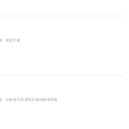
报 张昊宇 摄
 记者 徐方伟 通讯员 杨润德 崔莉霞