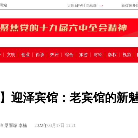
网站
太原日报社网站群
新媒体矩
督
文明
创业
街谈
热评
综合
旅游
财经
版权
视频
】迎泽宾馆：老宾馆的新
驰 梁雨曚 李楠
2022年03月17日 11:21