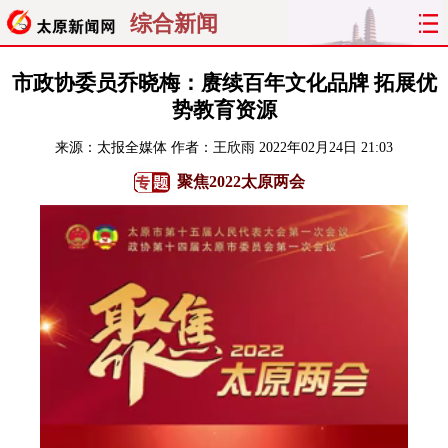
综合新闻
首页
聚焦
太原
山西
市政协委员乔晓梅：赓续百年文化品牌 拓展优
势教育资源
经济
关注
文明
出行
来源：
太报全媒体
作者：王欣雨
2022年02月24日 21:03
纵横
曝光
综合
专题
聚焦2022太原两会
旅游
理财
政务
教育
看天下
晋月读
最太原
网罗民生
太原日报
太原晚报
热评
社区