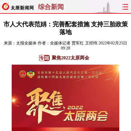
综合新闻
首页
聚焦
太原
山西
市人大代表范娟：完善配套措施 支持三胎政策
落地
经济
关注
文明
出行
来源：
太报全媒体
作者：全媒体记者 贾军红 王经纬
2022年02月25日
09:28
纵横
曝光
综合
专题
聚焦2022太原两会
旅游
理财
政务
教育
看天下
晋月读
最太原
网罗民生
太原日报
太原晚报
热评
社区