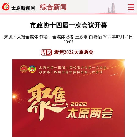
综合新闻
首页
聚焦
太原
山西
​市政协十四届一次会议开幕
来源：
太报全媒体
作者：全媒体记者 王欣雨 白嘉怡
2022年02月21日
经济
关注
文明
出行
20:02
聚焦2022太原两会
纵横
曝光
综合
专题
旅游
理财
政务
教育
看天下
晋月读
最太原
网罗民生
太原日报
太原晚报
热评
社区