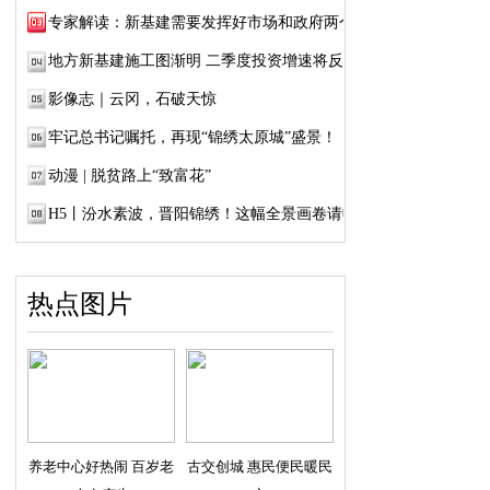
专家解读：新基建需要发挥好市场和政府两个...
地方新基建施工图渐明 二季度投资增速将反弹
影像志｜云冈，石破天惊
牢记总书记嘱托，再现“锦绣太原城”盛景！
动漫 | 脱贫路上“致富花”
H5丨汾水素波，晋阳锦绣！这幅全景画卷请收好
热点图片
养老中心好热闹 百岁老
古交创城 惠民便民暖民