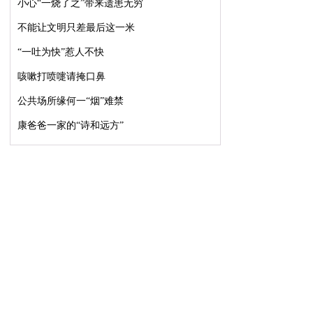
小心“一烧了之”带来遗患无穷
不能让文明只差最后这一米
“一吐为快”惹人不快
咳嗽打喷嚏请掩口鼻
公共场所缘何一“烟”难禁
康爸爸一家的“诗和远方”