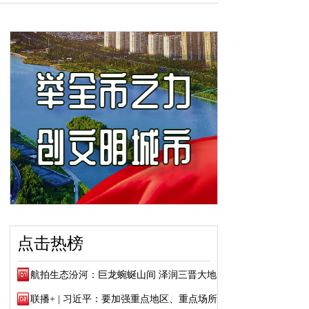
点击热榜
航拍生态汾河：巨龙蜿蜒山间 泽润三晋大地
联播+ | 习近平：要加强重点地区、重点场所...