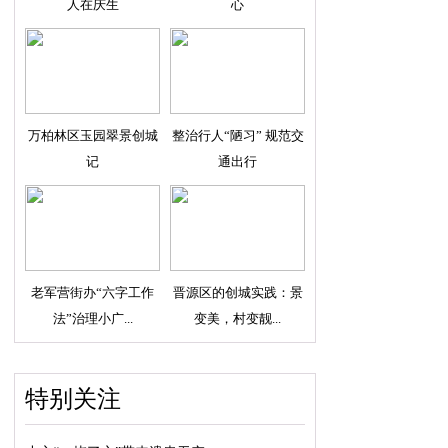
人在庆生
心
万柏林区玉园翠景创城
整治行人“陋习” 规范交
记
通出行
老军营街办“六字工作
晋源区的创城实践：景
法”治理小广...
变美，村变靓...
特别关注