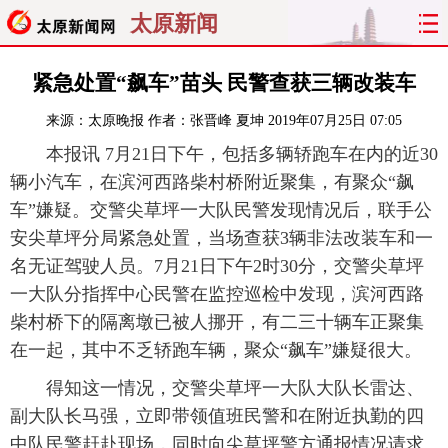
太原新闻
首页
聚焦
太原
山西
紧急处置“飙车”苗头 民警查获三辆改装车
来源：
太原晚报
作者：张晋峰 夏坤
2019年07月25日 07:05
经济
关注
文明
出行
本报讯 7月21日下午，包括多辆轿跑车在内的近30
纵横
曝光
综合
专题
辆小汽车，在滨河西路柴村桥附近聚集，有聚众“飙
车”嫌疑。交警尖草坪一大队民警发现情况后，联手公
旅游
理财
政务
教育
安尖草坪分局紧急处置，当场查获3辆非法改装车和一
名无证驾驶人员。7月21日下午2时30分，交警尖草坪
看天下
晋月读
最太原
网罗民生
一大队分指挥中心民警在监控巡检中发现，滨河西路
柴村桥下的隔离墩已被人挪开，有二三十辆车正聚集
太原日报
太原晚报
热评
社区
在一起，其中不乏轿跑车辆，聚众“飙车”嫌疑很大。
得知这一情况，交警尖草坪一大队大队长雷达、
副大队长马强，立即带领值班民警和在附近执勤的四
中队民警赶赴现场，同时向尖草坪警方通报情况请求