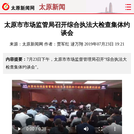
太原新闻
首页
聚焦
太原
山西
太原市市场监管局召开综合执法大检查集体约
谈会
经济
关注
文明
出行
来源：
太原新闻网
作者：贾军红 逯万翔
2019年07月23日 19:21
纵横
曝光
综合
专题
内容提要：
7月23日下午，太原市市场监督管理局召开“综合执法大
检查集体约谈会”。
旅游
理财
政务
教育
看天下
晋月读
最太原
网罗民生
太原日报
太原晚报
热评
社区