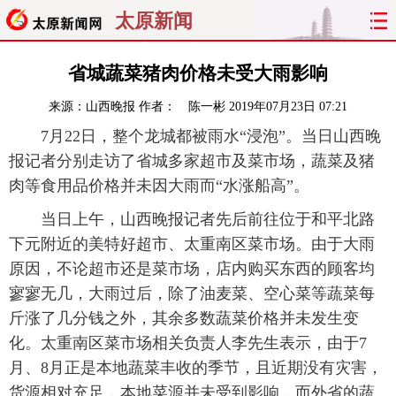
太原新闻
首页
聚焦
太原
山西
省城蔬菜猪肉价格未受大雨影响
来源：
山西晚报
作者： 陈一彬
2019年07月23日 07:21
经济
关注
文明
出行
7月22日，整个龙城都被雨水“浸泡”。当日山西晚
纵横
曝光
综合
专题
报记者分别走访了省城多家超市及菜市场，蔬菜及猪
肉等食用品价格并未因大雨而“水涨船高”。
旅游
理财
政务
教育
当日上午，山西晚报记者先后前往位于和平北路
下元附近的美特好超市、太重南区菜市场。由于大雨
看天下
晋月读
最太原
网罗民生
原因，不论超市还是菜市场，店内购买东西的顾客均
太原日报
太原晚报
热评
社区
寥寥无几，大雨过后，除了油麦菜、空心菜等蔬菜每
斤涨了几分钱之外，其余多数蔬菜价格并未发生变
化。太重南区菜市场相关负责人李先生表示，由于7
月、8月正是本地蔬菜丰收的季节，且近期没有灾害，
货源相对充足，本地菜源并未受到影响，而外省的蔬