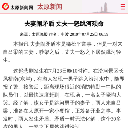
太原新闻
首页
聚焦
太原
山西
夫妻闹矛盾 丈夫一怒跳河殒命
来源：
太原晚报
作者：申波
2019年07月25日 06:59
经济
关注
文明
出行
本报讯 夫妻闹矛盾本是稀松平常事，但是一对来
纵横
曝光
综合
专题
自吕梁的夫妻，吵架之后，丈夫一怒之下居然跳河轻
生。
旅游
理财
政务
教育
这起悲剧发生在7月23日晚10时许。在汾河景区长
风桥南(东岸)，有游人发现一男子跳入汾河水中，随即
看天下
晋月读
最太原
网罗民生
报了警。接警后，距离现场很近的消防特勤一中队的
太原日报
太原晚报
热评
社区
队员们，以最快速度赶到。在现场，一名女子嚎啕大
哭。经了解，该女子是跳河男子的妻子，两人来自吕
梁，准备在太原开一家小餐馆，正筹备开业之事。事
发时，两人发生矛盾。矛盾一时无法化解，这个30多
岁的男人，一怒之下居然跳进汾河。