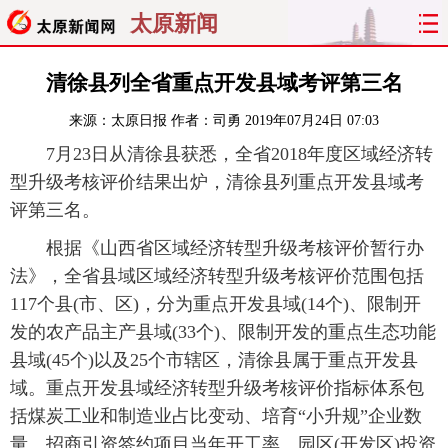
太原新闻
首页
聚焦
太原
山西
清徐县列全省重点开发县域考评第三名
来源：
太原日报
作者：司勇
2019年07月24日 07:03
经济
关注
文明
出行
7月23日从清徐县获悉，全省2018年度区域经济转
纵横
曝光
综合
专题
型升级考核评价结果出炉，清徐县列重点开发县域考
评第三名。
旅游
理财
政务
教育
根据《山西省区域经济转型升级考核评价暂行办
法》，全省县域区域经济转型升级考核评价范围包括
看天下
晋月读
最太原
网罗民生
117个县(市、区)，分为重点开发县域(14个)、限制开
太原日报
太原晚报
热评
社区
发的农产品主产县域(33个)、限制开发的重点生态功能
县域(45个)以及25个市辖区，清徐县属于重点开发县
域。重点开发县域经济转型升级考核评价指标体系包
括煤炭工业和制造业占比变动、培育“小升规”企业数
量、招商引资签约项目当年开工率、园区(开发区)投资