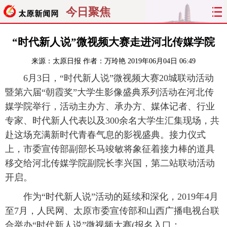
今日聚焦
首页
聚焦
太原
山西
“时代新人说”微视频大赛走进河北传媒学院
来源：
太原日报
作者：万玲艳
2019年06月04日 06:49
经济
关注
文明
出行
6月3日，“时代新人说”微视频大赛20城联动活动
纵横
曝光
综合
专题
暨第六届“朝霞奖”大学生影像盛典系列活动在河北传
媒学院举行，活动主办方、承办方、媒体记者、行业
旅游
理财
政务
教育
专家、时代新人代表以及300余名大学生汇集现场，共
赴这场充满新时代青春气息的影视盛典。接力仪式
看天下
晋月读
最太原
网罗民生
上，市委宣传部副部长马竣敏将象征着接力棒的道具
移交给河北传媒学院副院长李兴国，第二站联动活动
太原日报
太原晚报
热评
社区
开启。
作为“时代新人说”活动的延续和深化，2019年4月
至7月，人民网、太原市委宣传部和山西广播电视台联
合举办“时代新人说”微视频大赛(报名入口：