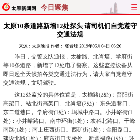
今日聚焦
首页
聚焦
太原
山西
太原10条道路新增12处探头 请司机们自觉遵守
交通法规
经济
关注
文明
出行
来源：
太原晚报
作者： 张晋峰
2019年06月04日 06:26
纵横
曝光
综合
专题
昨日，交警支队通报，太榆路、北肖墙、学府街
等10条道路，新增了12处电子警察。这些监控设备从
旅游
理财
政务
教育
即日起全天候拍各类交通违法行为，请大家自觉遵守
交通法规，文明驾驶。
看天下
晋月读
最太原
网罗民生
这12处监控的具体位置是，太榆路(2处)：晋阳街
太原日报
太原晚报
热评
社区
高架口、站北街高架口。北肖墙(2处)：东头道巷口、
东二道巷口。学府街(1处)：坞城中路口。小井峪街(1
处)：小井峪路口。南中环街(1处)：农科北路口。千峰
南路(1处)：南上庄西街口。西矿街(1处)：金阳路口。
建设北路(1处)：府东街口天桥处。新晋祠路(1处)：环