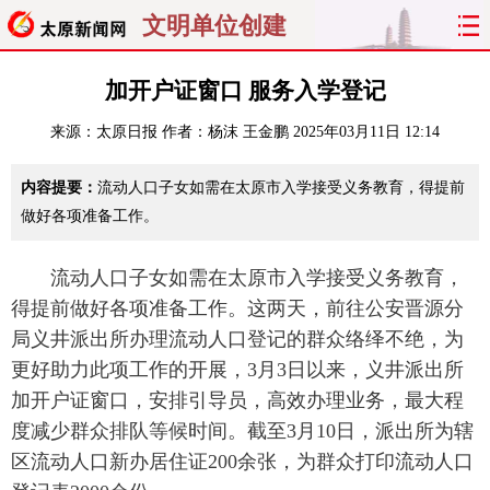
文明单位创建
首页
聚焦
太原
山西
加开户证窗口 服务入学登记
来源：
太原日报
作者：杨沫 王金鹏
2025年03月11日 12:14
经济
关注
文明
出行
内容提要：
流动人口子女如需在太原市入学接受义务教育，得提前
纵横
曝光
综合
专题
做好各项准备工作。
旅游
理财
政务
教育
流动人口子女如需在太原市入学接受义务教育，
看天下
晋月读
最太原
网罗民生
得提前做好各项准备工作。这两天，前往公安晋源分
局义井派出所办理流动人口登记的群众络绎不绝，为
太原日报
太原晚报
热评
社区
更好助力此项工作的开展，3月3日以来，义井派出所
加开户证窗口，安排引导员，高效办理业务，最大程
度减少群众排队等候时间。截至3月10日，派出所为辖
区流动人口新办居住证200余张，为群众打印流动人口