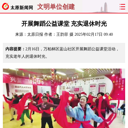
文明单位创建
首页
聚焦
太原
山西
开展舞蹈公益课堂 充实退休时光
来源：
太原日报
作者：王韵菲 摄
2025年02月17日 09:40
经济
关注
文明
出行
内容提要：
2月16日，万柏林区蓝山社区开展舞蹈公益课堂活动，
纵横
曝光
综合
专题
充实老年人的退休时光。
旅游
理财
政务
教育
看天下
晋月读
最太原
网罗民生
太原日报
太原晚报
热评
社区