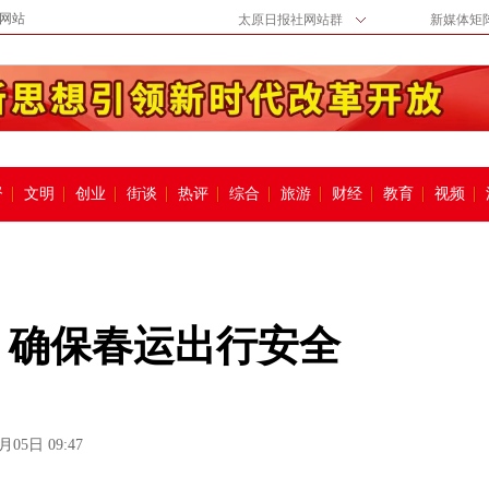
网站
太原日报社网站群
新媒体矩
督
文明
创业
街谈
热评
综合
旅游
财经
教育
视频
 确保春运出行安全
月05日 09:47