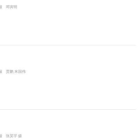
报 邓寅明
报 贾鹏 米国伟
报 张昊宇 摄