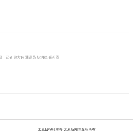
 记者 徐方伟 通讯员 杨润德 崔莉霞
太原日报社主办 太原新闻网版权所有