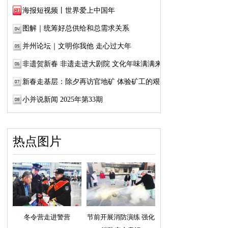
海报短视频丨世界爱上中国年
图解｜统筹好总供给和总需求关系
并州论坛｜文明你我他 走心过大年
非遗贺新春 非遗走进大剧院 文化年味满满来
新春走基层：除夕再访官地矿 体验矿工的艰辛
小并说新闻 2025年第33期
热点图片
冬令营走进警营
节前开展消防演练 强化