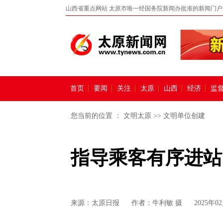
山西省重点网站 太原市唯一经国务院新闻办批准的新闻门户
首页
要闻
关注
太原
山西
经济
监
您当前的位置 ：
文明太原
>>
文明单位创建
指导乘客有序进站
来源：
太原日报
作者：牛利敏 摄
2025年02