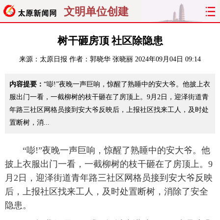
文明单位创建
首页
聚焦
太原
山西
树干砸房顶 社区除隐患
来源：
太原日报
作者：郭晓华 张晓丽
2024年09月04日 09:14
经济
关注
文明
出行
内容提要：
“嘭!”夜晚一声巨响，惊醒了熟睡中的安大爷。他披上衣
纵横
曝光
综合
专题
服出门一看，一截柳树的枝干砸在了房顶上。9月2日，迎泽街道青
年路三社区网格员接到安大爷反映后，上报社区找来工人，及时处
旅游
理财
政务
教育
置断树，消...
看天下
晋月读
最太原
网罗民生
“嘭!”夜晚一声巨响，惊醒了熟睡中的安大爷。他
太原日报
太原晚报
热评
社区
披上衣服出门一看，一截柳树的枝干砸在了房顶上。9
月2日，迎泽街道青年路三社区网格员接到安大爷反映
后，上报社区找来工人，及时处置断树，消除了安全
隐患。