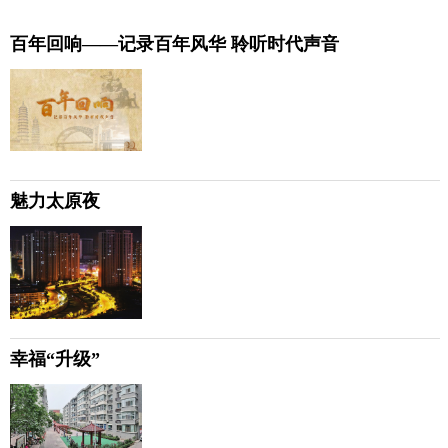
百年回响——记录百年风华 聆听时代声音
魅力太原夜
幸福“升级”