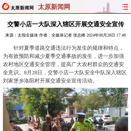
太原新闻网
首页
聚焦
太原
山西
交警小店一大队深入辖区开展交通安全宣传
来源：
太报全媒体
作者：全媒体记者 张志峰
2024年08月28日 17:48
经济
关注
文明
出行
针对夏季道路交通违法行为发生的规律和特点，
纵横
曝光
综合
专题
为有效预防和减少夏季交通事故的发生，进一步加强
农村地区交通安全管理，提高广大农村群众的交通安
旅游
理财
政务
教育
全意识。8月28日，交警小店一大队安全中队深入辖区
刘家堡乡洛阳村开展交通安全宣传活动。
看天下
晋月读
最太原
网罗民生
太原日报
太原晚报
热评
社区