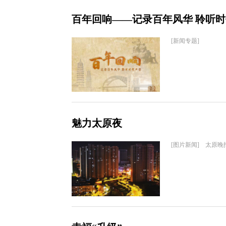
百年回响——记录百年风华 聆听
[新闻专题]
魅力太原夜
[图片新闻] 太原晚