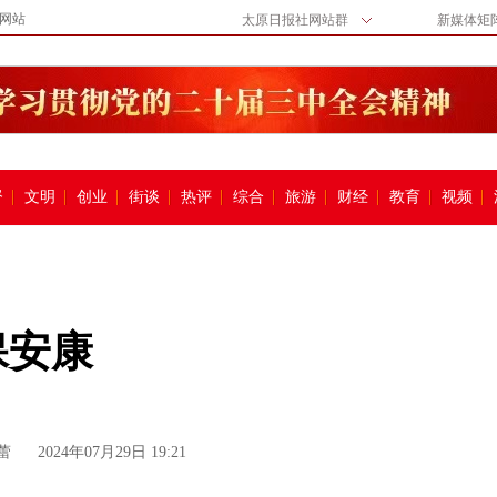
网站
太原日报社网站群
新媒体矩
督
文明
创业
街谈
热评
综合
旅游
财经
教育
视频
保安康
蕾
2024年07月29日 19:21