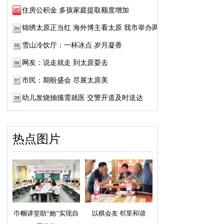
住房公积金 多孩家庭提取额度增加
锦绣太原正当红 海外博主看太原 我市举办两...
雪山冷饮厅：一杯冰点 岁月凝香
网友：说走就走 到太原耍去
市民：期盼盛会 尽展太原美
幼儿发烧抽搐需就医 交警开道及时送达
热点图片
巾帼讲堂助“她”实现自
以棋会友 邻里和谐