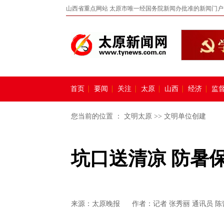
山西省重点网站 太原市唯一经国务院新闻办批准的新闻门户
首页
要闻
关注
太原
山西
经济
监
您当前的位置 ：
文明太原
>>
文明单位创建
坑口送清凉 防暑
来源：
太原晚报
作者：记者 张秀丽 通讯员 陈