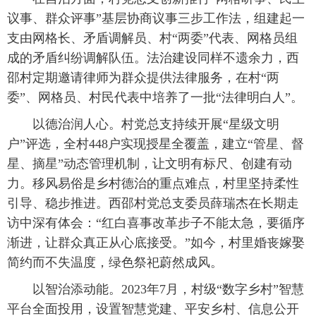
议事、群众评事”基层协商议事三步工作法，组建起一
支由网格长、矛盾调解员、村“两委”代表、网格员组
成的矛盾纠纷调解队伍。法治建设同样不遗余力，西
邵村定期邀请律师为群众提供法律服务，在村“两
委”、网格员、村民代表中培养了一批“法律明白人”。
以德治润人心。村党总支持续开展“星级文明
户”评选，全村448户实现授星全覆盖，建立“管星、督
星、摘星”动态管理机制，让文明有标尺、创建有动
力。移风易俗是乡村德治的重点难点，村里坚持柔性
引导、稳步推进。西邵村党总支委员薛瑞杰在长期走
访中深有体会：“红白喜事改革步子不能太急，要循序
渐进，让群众真正从心底接受。”如今，村里婚丧嫁娶
简约而不失温度，绿色祭祀蔚然成风。
以智治添动能。2023年7月，村级“数字乡村”智慧
平台全面投用，设置智慧党建、平安乡村、信息公开