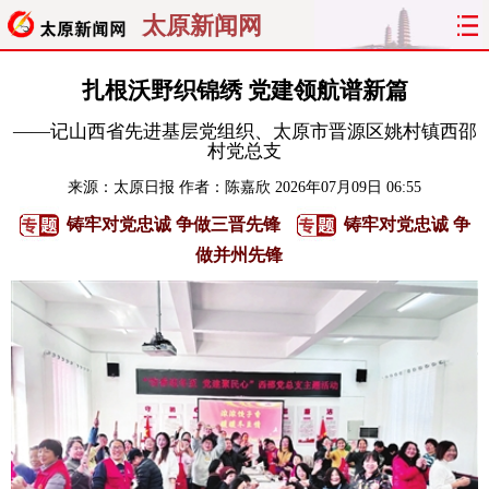
太原新闻网
首页
聚焦
太原
山西
扎根沃野织锦绣 党建领航谱新篇
——记山西省先进基层党组织、太原市晋源区姚村镇西邵
经济
关注
文明
出行
村党总支
来源：
太原日报
作者：陈嘉欣
2026年07月09日 06:55
纵横
曝光
综合
专题
铸牢对党忠诚 争做三晋先锋
铸牢对党忠诚 争
旅游
理财
政务
教育
做并州先锋
看天下
晋月读
最太原
网罗民生
太原日报
太原晚报
热评
社区