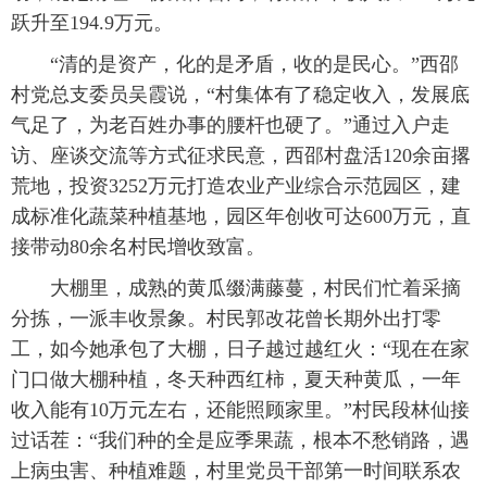
跃升至194.9万元。
“清的是资产，化的是矛盾，收的是民心。”西邵
村党总支委员吴霞说，“村集体有了稳定收入，发展底
气足了，为老百姓办事的腰杆也硬了。”通过入户走
访、座谈交流等方式征求民意，西邵村盘活120余亩撂
荒地，投资3252万元打造农业产业综合示范园区，建
成标准化蔬菜种植基地，园区年创收可达600万元，直
接带动80余名村民增收致富。
大棚里，成熟的黄瓜缀满藤蔓，村民们忙着采摘
分拣，一派丰收景象。村民郭改花曾长期外出打零
工，如今她承包了大棚，日子越过越红火：“现在在家
门口做大棚种植，冬天种西红柿，夏天种黄瓜，一年
收入能有10万元左右，还能照顾家里。”村民段林仙接
过话茬：“我们种的全是应季果蔬，根本不愁销路，遇
上病虫害、种植难题，村里党员干部第一时间联系农