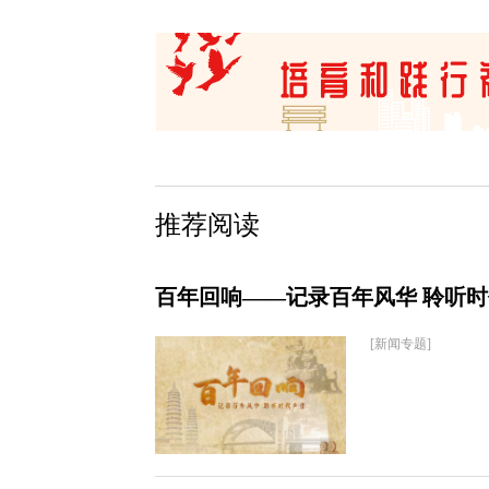
推荐阅读
百年回响——记录百年风华 聆听
[新闻专题]