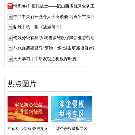
情系乡梓 根扎故土——记山西省优秀党务工作...
中共中央召开党外人士座谈会 习近平主持并发...
制胜丨第一集《战旗所向》
伤残分级有补助 我省多维度保障新业态劳动者...
范兆森调研督导“两站一场”城市更新项目建设
天天学习｜中斯友谊之树根深叶茂
热点图片
牢记初心使命 奋进复兴
涉企侵权举报专区