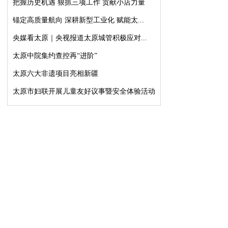
把握历史机遇 狠抓三项工作 贡献小店力量
锚定高质量航向 深耕新型工业化 赋能太...
央媒看太原｜央视报道太原城管积极应对...
太原中院集约查控再“进阶”
太原六大非遗项目亮相新疆
太原市妇联开展儿童友好议事暨安全体验活动