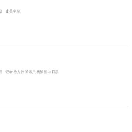
报 张昊宇 摄
 记者 徐方伟 通讯员 杨润德 崔莉霞