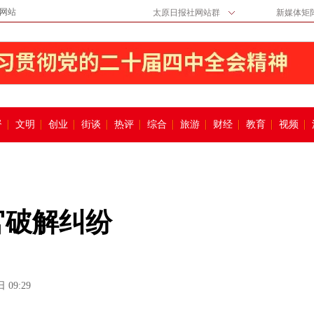
网站
太原日报社网站群
新媒体矩
督
文明
创业
街谈
热评
综合
旅游
财经
教育
视频
官破解纠纷
 09:29