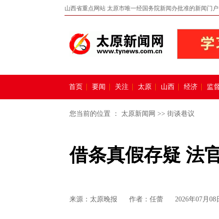
山西省重点网站 太原市唯一经国务院新闻办批准的新闻门户
首页
要闻
关注
太原
山西
经济
监
您当前的位置 ：
太原新闻网
>>
街谈巷议
借条真假存疑 法
来源：
太原晚报
作者：任蕾
2026年07月08日