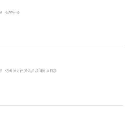
报 张昊宇 摄
 记者 徐方伟 通讯员 杨润德 崔莉霞