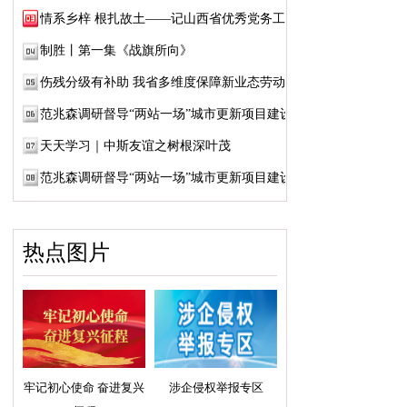
情系乡梓 根扎故土——记山西省优秀党务工作...
制胜丨第一集《战旗所向》
伤残分级有补助 我省多维度保障新业态劳动者...
范兆森调研督导“两站一场”城市更新项目建设
天天学习｜中斯友谊之树根深叶茂
范兆森调研督导“两站一场”城市更新项目建设
热点图片
牢记初心使命 奋进复兴
涉企侵权举报专区