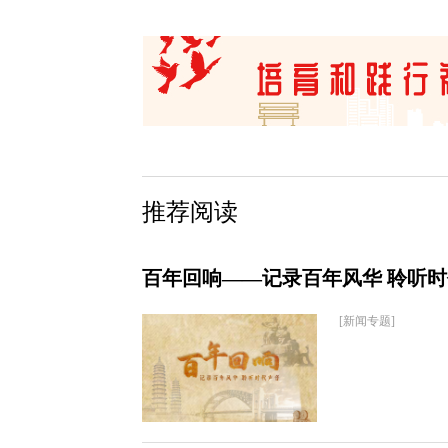
推荐阅读
百年回响——记录百年风华 聆听
[新闻专题]