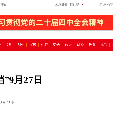
网站
太原日报社网站群
新媒体矩
督
文明
创业
街谈
热评
综合
旅游
财经
教育
视频
”9月27日
8日 07:44