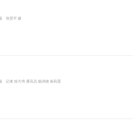
报 张昊宇 摄
 记者 徐方伟 通讯员 杨润德 崔莉霞