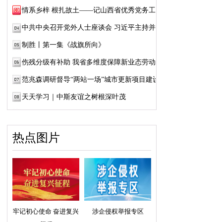
情系乡梓 根扎故土——记山西省优秀党务工作...
中共中央召开党外人士座谈会 习近平主持并发...
制胜丨第一集《战旗所向》
伤残分级有补助 我省多维度保障新业态劳动者...
范兆森调研督导“两站一场”城市更新项目建设
天天学习｜中斯友谊之树根深叶茂
热点图片
牢记初心使命 奋进复兴
涉企侵权举报专区