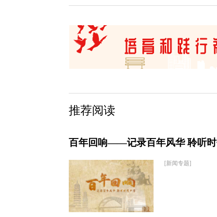
推荐阅读
百年回响——记录百年风华 聆听
[新闻专题]