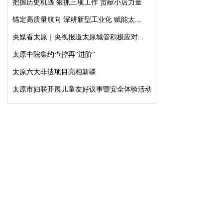
把握历史机遇 狠抓三项工作 贡献小店力量
锚定高质量航向 深耕新型工业化 赋能太...
央媒看太原｜央视报道太原城管积极应对...
太原中院集约查控再“进阶”
太原六大非遗项目亮相新疆
太原市妇联开展儿童友好议事暨安全体验活动