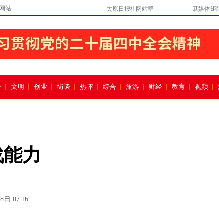
网站
太原日报社网站群
新媒体矩
督
文明
创业
街谈
热评
综合
旅游
财经
教育
视频
战能力
8日 07:16