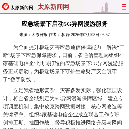
太原新闻网
首页
聚焦
太原
山西
应急场景下启动5G异网漫游服务
来源：
太原日报
作者：李 静
2026年07月08日 06:57
经济
关注
文明
出行
为全面提升极端灾害应急通信保障能力，解决“三
纵横
曝光
综合
专题
断”场景下应急保障需求，日前，省通信管理局组织4
家基础电信企业共同打造的应急场景下5G异网漫游服
旅游
理财
政务
教育
务正式启动，为极端场景下守护生命财产安全筑牢
了“数字防线”。
看天下
晋月读
最太原
网罗民生
立足我省地形复杂、灾害多发实际，强化顶层设
太原日报
太原晚报
热评
社区
计，将全省全域划定为5G异网漫游保障区域，建立专
项调度机制，集中攻克跨网数据对接、核心网改造等
关键壁垒。组织4家基础电信企业成立联合工作专班，
倒排工期、挂图作战，督导积极推进网络升级与网间