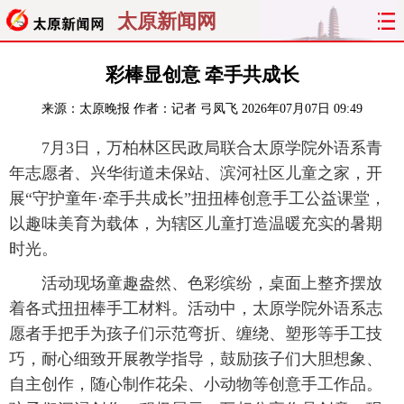
太原新闻网
首页
聚焦
太原
山西
彩棒显创意 牵手共成长
来源：
太原晚报
作者：记者 弓凤飞
2026年07月07日 09:49
经济
关注
文明
出行
7月3日，万柏林区民政局联合太原学院外语系青
纵横
曝光
综合
专题
年志愿者、兴华街道未保站、滨河社区儿童之家，开
展“守护童年·牵手共成长”扭扭棒创意手工公益课堂，
旅游
理财
政务
教育
以趣味美育为载体，为辖区儿童打造温暖充实的暑期
时光。
看天下
晋月读
最太原
网罗民生
活动现场童趣盎然、色彩缤纷，桌面上整齐摆放
太原日报
太原晚报
热评
社区
着各式扭扭棒手工材料。活动中，太原学院外语系志
愿者手把手为孩子们示范弯折、缠绕、塑形等手工技
巧，耐心细致开展教学指导，鼓励孩子们大胆想象、
自主创作，随心制作花朵、小动物等创意手工作品。