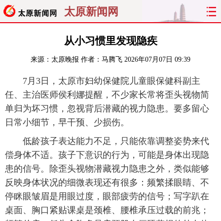
太原新闻网
首页
聚焦
太原
山西
从小习惯里发现隐疾
来源：
太原晚报
作者：马腾飞
2026年07月07日 09:39
经济
关注
文明
出行
7月3日，太原市妇幼保健院儿童眼保健科副主
纵横
曝光
综合
专题
任、主治医师侯利娜提醒，不少家长常将歪头视物简
单归为坏习惯，忽视背后潜藏的视力隐患。要多留心
旅游
理财
政务
教育
日常小细节，早干预、少损伤。
看天下
晋月读
最太原
网罗民生
低龄孩子表达能力不足，只能依靠调整姿势来代
偿身体不适。孩子下意识的行为，可能是身体出现隐
太原日报
太原晚报
热评
社区
患的信号。除歪头视物潜藏视力隐患之外，类似能够
反映身体状况的细微表现还有很多：频繁揉眼睛、不
停眯眼皱眉是用眼过度，眼部疲劳的信号；写字趴在
桌面、胸口紧贴课桌是颈椎、腰椎承压过载的前兆；