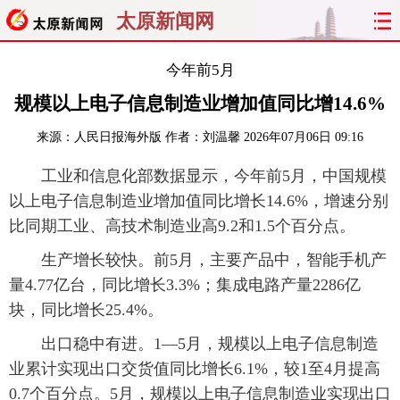
太原新闻网
首页
聚焦
太原
山西
今年前5月
规模以上电子信息制造业增加值同比增14.6%
经济
关注
文明
出行
来源：
人民日报海外版
作者：刘温馨
2026年07月06日 09:16
纵横
曝光
综合
专题
工业和信息化部数据显示，今年前5月，中国规模
以上电子信息制造业增加值同比增长14.6%，增速分别
旅游
理财
政务
教育
比同期工业、高技术制造业高9.2和1.5个百分点。
看天下
晋月读
最太原
网罗民生
生产增长较快。前5月，主要产品中，智能手机产
量4.77亿台，同比增长3.3%；集成电路产量2286亿
太原日报
太原晚报
热评
社区
块，同比增长25.4%。
出口稳中有进。1—5月，规模以上电子信息制造
业累计实现出口交货值同比增长6.1%，较1至4月提高
0.7个百分点。5月，规模以上电子信息制造业实现出口