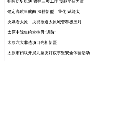
把握历史机遇 狠抓三项工作 贡献小店力量
锚定高质量航向 深耕新型工业化 赋能太...
央媒看太原｜央视报道太原城管积极应对...
太原中院集约查控再“进阶”
太原六大非遗项目亮相新疆
太原市妇联开展儿童友好议事暨安全体验活动