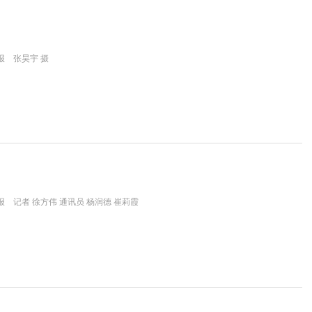
报 张昊宇 摄
 记者 徐方伟 通讯员 杨润德 崔莉霞