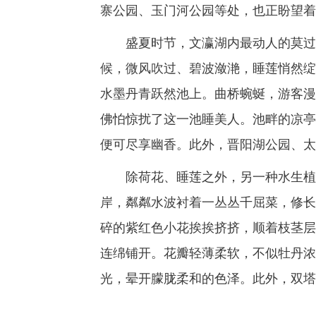
寨公园、玉门河公园等处，也正盼望着
盛夏时节，文瀛湖内最动人的莫过于
候，微风吹过、碧波潋滟，睡莲悄然绽
水墨丹青跃然池上。曲桥蜿蜒，游客漫
佛怕惊扰了这一池睡美人。池畔的凉亭
便可尽享幽香。此外，晋阳湖公园、太
除荷花、睡莲之外，另一种水生植物
岸，粼粼水波衬着一丛丛千屈菜，修长
碎的紫红色小花挨挨挤挤，顺着枝茎层
连绵铺开。花瓣轻薄柔软，不似牡丹浓
光，晕开朦胧柔和的色泽。此外，双塔