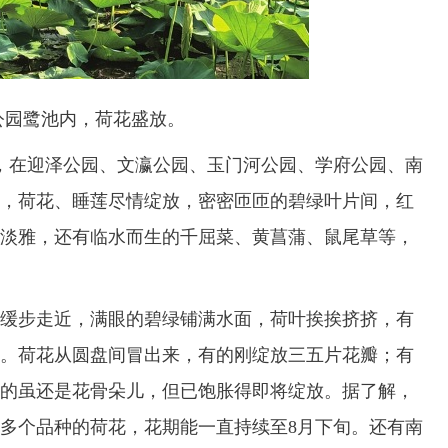
公园鹭池内，荷花盛放。
在迎泽公园、文瀛公园、玉门河公园、学府公园、南
，荷花、睡莲尽情绽放，密密匝匝的碧绿叶片间，红
淡雅，还有临水而生的千屈菜、黄菖蒲、鼠尾草等，
步走近，满眼的碧绿铺满水面，荷叶挨挨挤挤，有
。荷花从圆盘间冒出来，有的刚绽放三五片花瓣；有
的虽还是花骨朵儿，但已饱胀得即将绽放。据了解，
多个品种的荷花，花期能一直持续至8月下旬。还有南