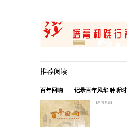
推荐阅读
百年回响——记录百年风华 聆听
[新闻专题]