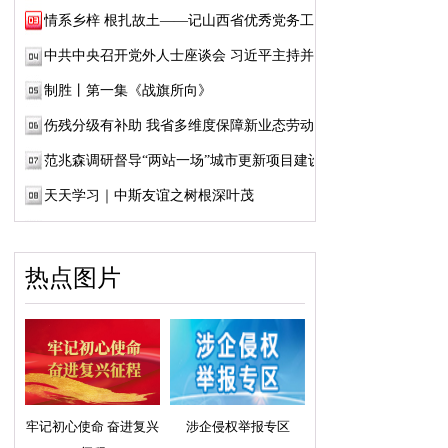
情系乡梓 根扎故土——记山西省优秀党务工作...
中共中央召开党外人士座谈会 习近平主持并发...
制胜丨第一集《战旗所向》
伤残分级有补助 我省多维度保障新业态劳动者...
范兆森调研督导“两站一场”城市更新项目建设
天天学习｜中斯友谊之树根深叶茂
热点图片
牢记初心使命 奋进复兴
涉企侵权举报专区