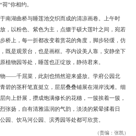
“荷”你相约。
南湖曲桥与睡莲池交织而成的清凉画卷。上午时
放，以粉色、紫色为主，点缀于硕大莲叶之间，宛若
步桥上，每一折都改变着赏花的角度，脚步轻缓，仿
，既是观景台，也是画框。亭内设美人靠，安静坐下
原植物园等处，睡莲也正绽放，静待君来。
——千屈菜，此刻也悄然迎来盛放。学府公园北
青碧的茎秆笔直挺立，层层叠叠铺展在湖岸浅滩。细
层向上舒展，攒成饱满修长的花穗，一簇挨着一簇，
烈张扬，自有清雅温润的气韵，淡淡的紫晕揉着日
公园、饮马河公园、滨秀园等处都可欣赏。
（责编：张凯）