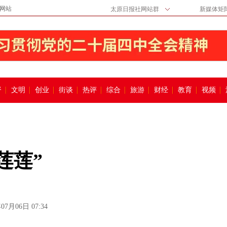
网站
太原日报社网站群
新媒体矩
督
文明
创业
街谈
热评
综合
旅游
财经
教育
视频
莲莲”
07月06日 07:34