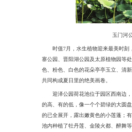
玉门河
时值7月，水生植物迎来最美时刻，
寨公园、晋阳湖公园及太原植物园等处
色、粉色、白色的花朵亭亭玉立、清新
共同构成夏日里的绝美画卷。
迎泽公园荷花池位于园区西南边，缓
的高、有的低，像一个个碧绿的大圆盘
的已全展开，露出嫩黄色的小莲蓬；有
池内种植了牡丹莲、金陵火都、醉舞等