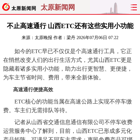
太原新闻网
首页
聚焦
太原
山西
不止高速通行 山西ETC还有这些实用小功能
来源：
太原晚报
作者：梁丹
2026年07月06日 07:22
经济
关注
文明
出行
如今的ETC早已不仅仅是个高速通行工具，它正
纵横
曝光
综合
专题
在悄然改变人们的出行生活方式，尤其山西ETC更是
隐藏着诸多实用小功能，助力出行更智慧、更便捷，
旅游
理财
政务
教育
为车主节省时间、费用，带来全新体验。
看天下
晋月读
最太原
网罗民生
高速通行便捷高效
ETC核心的功能当属在高速公路上实现不停车缴
太原日报
太原晚报
热评
社区
费。车主们无需排队等待。
记者从山西省交通信息通信有限公司不停车收费
运营服务中心了解到，目前，山西ETC已形成多元化
产品矩阵，可满足不同车主需求：惠民免费产品可绑