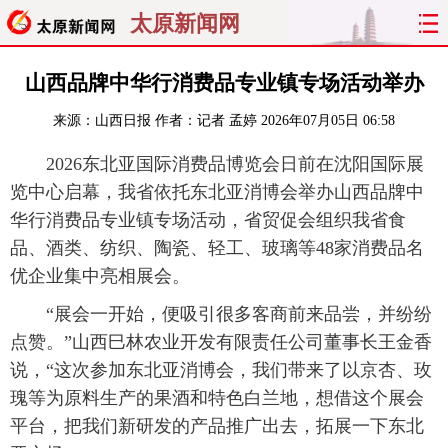
太原新闻网
首页
聚焦
太原
山西
山西品牌中华行消费品专业镇专场活动举办
来源：
山西日报
作者：记者 孟婷
2026年07月05日 06:58
经济
关注
文明
出行
2026东北亚国际消费品博览会日前在沈阳国际展
纵横
曝光
综合
专题
览中心启幕，我省依托东北亚消博会举办山西品牌中
华行消费品专业镇专场活动，省贸促会组织我省食
旅游
理财
政务
教育
品、酒类、纺织、陶瓷、轻工、玻璃等48家消费品名
优企业集中亮相展会。
看天下
晋月读
最太原
网罗民生
“展会一开始，便吸引很多客商前来品尝，并纷纷
太原日报
太原晚报
热评
社区
点赞。”山西巳林农业开发有限责任公司董事长王金香
说，“这次参加东北亚消博会，我们带来了以京杏、玫
瑰等为原料生产的果酒和特色白兰地，想借这个展会
平台，把我们新研发的产品推广出去，拓展一下东北