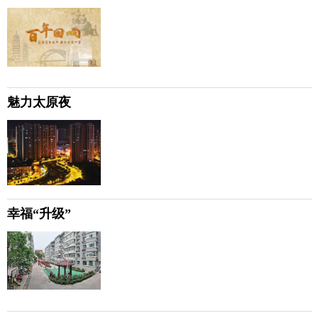
魅力太原夜
幸福“升级”